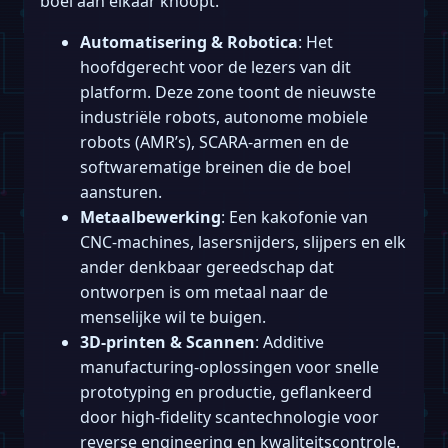
boel aan elkaar knoopt.
Automatisering & Robotica
: Het
hoofdgerecht voor de lezers van dit
platform. Deze zone toont de nieuwste
industriële robots, autonome mobiele
robots (AMR’s), SCARA-armen en de
softwarematige breinen die de boel
aansturen.
Metaalbewerking
: Een kakofonie van
CNC-machines, lasersnijders, slijpers en elk
ander denkbaar gereedschap dat
ontworpen is om metaal naar de
menselijke wil te buigen.
3D-printen & Scannen
: Additive
manufacturing-oplossingen voor snelle
prototyping en productie, geflankeerd
door high-fidelity scantechnologie voor
reverse engineering en kwaliteitscontrole.