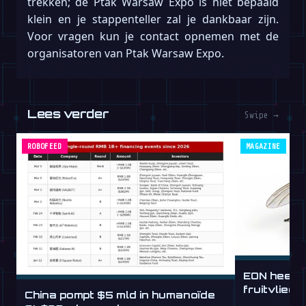
trekken; de Ptak Warsaw Expo is niet bepaald
klein en je stappenteller zal je dankbaar zijn.
Voor vragen kun je contact opnemen met de
organisatoren van Ptak Warsaw Expo.
Lees verder
Swipe →
ROBOFEED
MAGAZINE
EON heeft 
fruitvlieg
China pompt $5 mld in humanoïde