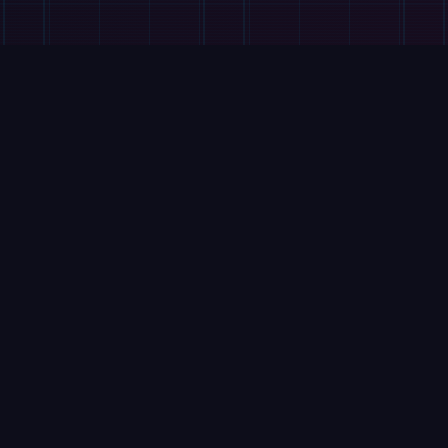
VIDEO
AGIBOT A3: il robot che fa
kung fu meglio di un umano