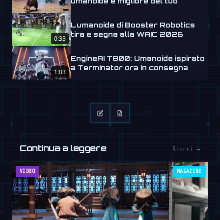
umanoide è migliore del tuo
Lumanoide di Booster Robotics
tira e segna alla WAIC 2026
0:33
EngineAI T800: Umanoide ispirato
a Terminator ora in consegna
1:03
Continua a leggere
Scorri →
VIDEO
MAGAZINE