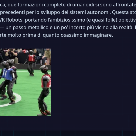
otica, due formazioni complete di umanoidi si sono affronta
 precedenti per lo sviluppo dei sistemi autonomi. Questa st
WK Robots, portando l’ambiziosissimo (e quasi folle) obietti
n passo metallico e un po’ incerto più vicino alla realtà. L’
porte molto prima di quanto osassimo immaginare.