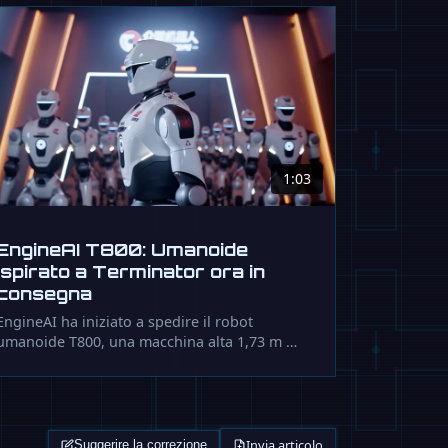
1:03
EngineAI T800: Umanoide
ispirato a Terminator ora in
consegna
EngineAI ha iniziato a spedire il robot
umanoide T800, una macchina alta 1,73 m …
Invia articolo
Suggerire la correzione