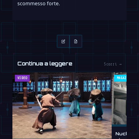
scommesso forte.
Continua a leggere
Scorri →
VIDEO
MAGAZINE
Nucleus 