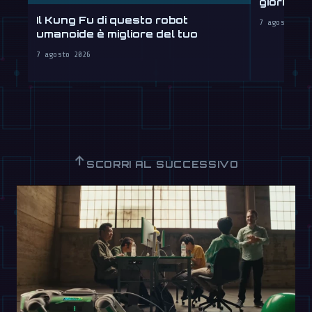
giorni, 
Il Kung Fu di questo robot
7 agosto 202
umanoide è migliore del tuo
7 agosto 2026
↑
SCORRI AL SUCCESSIVO