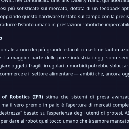
NIC, nel comunicato ufficiale. L’Ability Hand, già adottat
si più sofisticate sul mercato, dotata di un feedback apt
ccoppiando questo hardware testato sul campo con la precis
tradurre l’istinto umano in prestazioni robotiche impeccabili
?
ontale a uno dei più grandi ostacoli rimasti nell’automazio
La maggior parte delle pinze industriali oggi sono semplic
are oggetti fragili, irregolari o morbidi potrebbe sbloccar
 l’e-commerce e il settore alimentare — ambiti che, ancora 
 of Robotics (IFR)
stima che sistemi di presa avanzat
 ma il vero premio in palio è l’apertura di mercati comp
destrezza” basato sull’esperienza degli utenti di protesi
iva per dare ai robot quel tocco umano che è sempre mancato