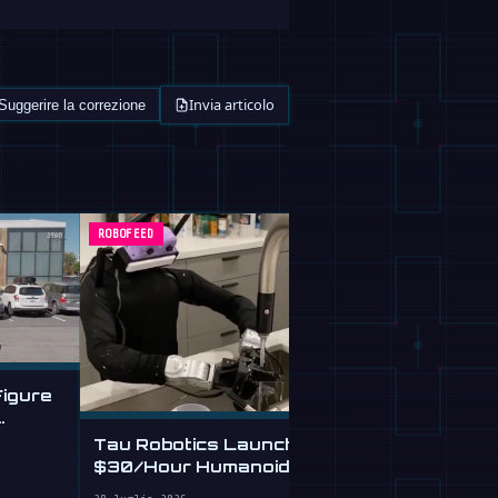
Invia articolo
Suggerire la correzione
ROBOFEED
ROBOFEED
Figure
This Free A
and Checks
Tau Robotics Launches
From Plain E
$30/Hour Humanoid
28 luglio 2026
Cleaning Service in SF