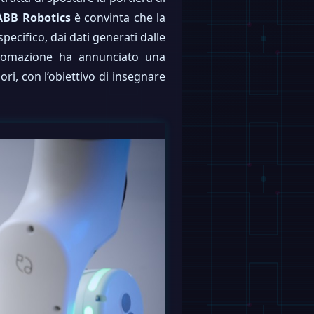
ABB Robotics
è convinta che la
pecifico, dai dati generati dalle
utomazione ha annunciato una
ori, con l’obiettivo di insegnare