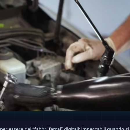
per essere dei “fabbri ferrai” digitali: impeccabili quando si 