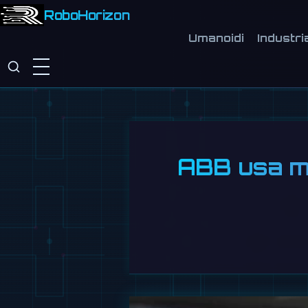
RoboHorizon
Umanoidi
Industri
ABB usa ma