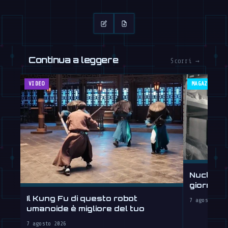
Continua a leggere
Scorri →
VIDEO
MAGAZINE
Nucleus 
giorni, 
Il Kung Fu di questo robot
7 agosto 202
umanoide è migliore del tuo
7 agosto 2026