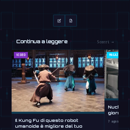
Continua a leggere
Scorri →
VIDEO
MAGAZINE
Nucleus 
giorni, 
Il Kung Fu di questo robot
7 agosto 202
umanoide è migliore del tuo