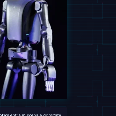
tics
entra in scena a gomitate