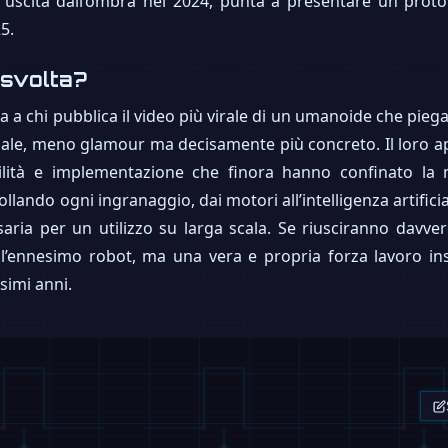
a, uscita dall’ombra nel 2024, punta a presentare un prot
5.
 svolta?
 a chi pubblica il video più virale di un umanoide che piega
iale, meno glamour ma decisamente più concreto. Il loro ap
abilità e implementazione che finora hanno confinato la
rollando ogni ingranaggio, dai motori all’intelligenza artif
aria per un utilizzo su larga scala. Se riusciranno davvero
 l’ennesimo robot, ma una vera e propria forza lavoro in
simi anni.