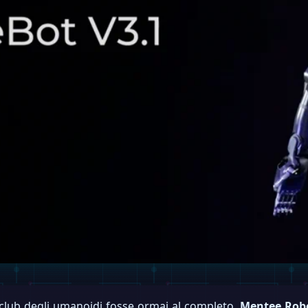
 club degli umanoidi fosse ormai al completo,
Mentee Robo