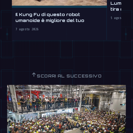
Lumanoid
tira e s
Il Kung Fu di questo robot
5 agosto 202
umanoide è migliore del tuo
7 agosto 2026
↑
SCORRI AL SUCCESSIVO