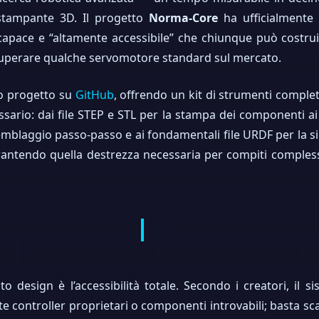
stampante 3D. Il progetto
Norma-Core
ha ufficialmente 
pace e “altamente accessibile” che chiunque può costruir
ecuperare qualche servomotore standard sul mercato.
ro progetto su
GitHub
, offrendo un kit di strumenti completo 
essario: dai file STEP e STL per la stampa dei componenti a
emblaggio passo-passo e ai fondamentali file URDF per la si
rantendo quella destrezza necessaria per compiti compless
to design è l’accessibilità totale. Secondo i creatori, il 
e controller proprietari o componenti introvabili; basta scari