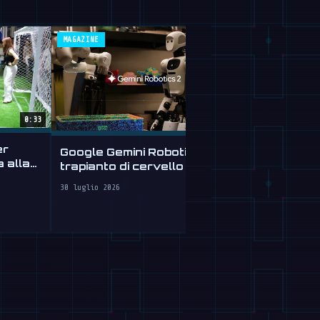
MAGAZINE
ROBOFEED
0:33
Il robot uma
er
Google Gemini Robotics 2:
sta ora imp
a alla
trapianto di cervello per i
guidare
robot
30 luglio 2026
30 luglio 2026