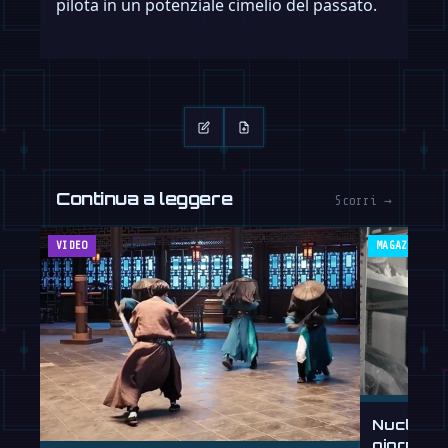
pilota in un potenziale cimelio del passato.
Continua a leggere
Scorri →
VIDEO
MAGAZINE
Nucleus 
giorni, 