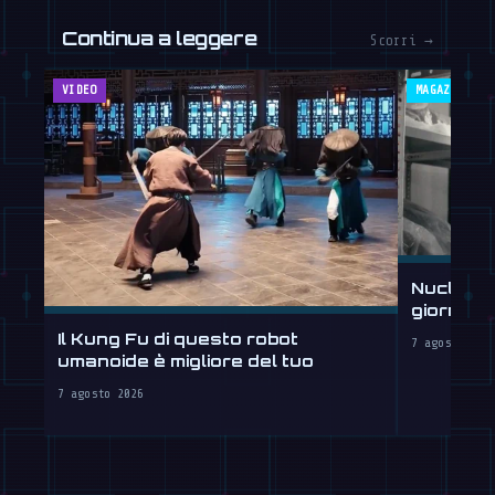
Continua a leggere
Scorri →
VIDEO
MAGAZINE
Nucleus 
giorni, 
Il Kung Fu di questo robot
7 agosto 202
umanoide è migliore del tuo
7 agosto 2026