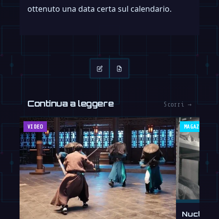
ottenuto una data certa sul calendario.
Continua a leggere
Scorri →
VIDEO
MAGAZINE
Nucleus 