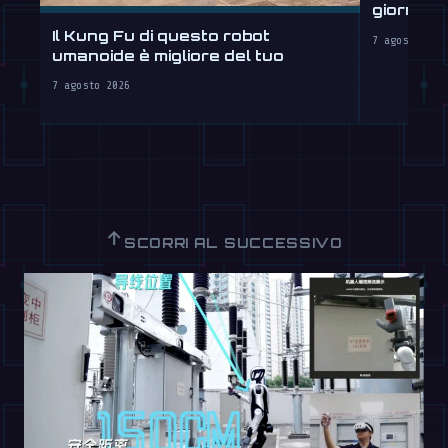
giorni, 
Il Kung Fu di questo robot
7 agosto 202
umanoide è migliore del tuo
7 agosto 2026
↑
SCORRI AL SUCCESSIVO