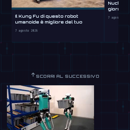
Nucleus 
giorni, 
Il Kung Fu di questo robot
7 agosto 202
umanoide è migliore del tuo
7 agosto 2026
↑
SCORRI AL SUCCESSIVO