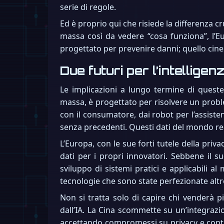
serie di regole.
Ed è proprio qui che risiede la differenza c
massa così da vedere “cosa funziona”, l’E
progettato per prevenire danni; quello cines
Due futuri per l’intelligenz
Le implicazioni a lungo termine di queste 
massa, è progettato per risolvere un problema
con il consumatore, dai robot per l’assiste
senza precedenti. Questi dati del mondo reale
L’Europa, con le sue forti tutele della pri
dati per i propri innovatori. Sebbene il su
sviluppo di sistemi pratici e applicabili 
tecnologie che sono state perfezionate altr
Non si tratta solo di capire chi venderà pi
dall’IA. La Cina scommette su un’integrazi
accettando compromessi su privacy e contro