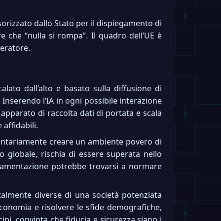
sorizzato dallo Stato per il dispiegamento di
 che “nulla si rompa”. Il quadro dell’UE è
leratore.
lato dall’alto e basato sulla diffusione di
. Inserendo l’IA in ogni possibile interazione
apparato di raccolta dati di portata e scala
affidabili.
volontariamente creare un ambiente povero di
lo globale, rischia di essere superata nello
egolamentazione potrebbe trovarsi a normare
entalmente diverse di una società potenziata
economia e risolvere le sfide demografiche,
i, convinta che fiducia e sicurezza siano i