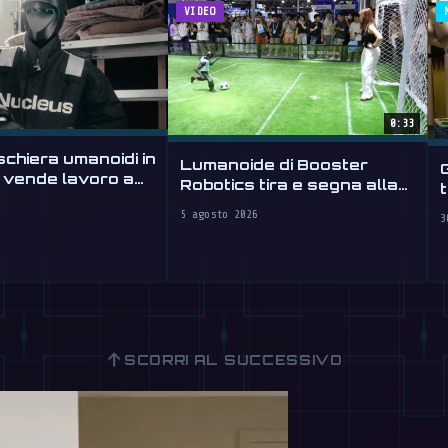
VIDEO
0:33
chiera umanoidi in
Lumanoide di Booster
, vende lavoro a
Robotics tira e segna alla
t
WAIC 2026
5 agosto 2026
3
↑
SCORRI AL SUCCESSIVO