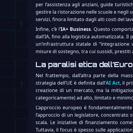
per l’assistenza agli anziani, guide turisti
gestire la ristorazione nelle scuole e negli u
servizi, finora limitato dagli alti costi del 
Infine, c’è l’
IA+ Business
. Questo comporta 
dall’IA, fino alla logistica automatizzata.
un’infrastruttura statale di “integrazione
misure di sostegno, tra cui sussidi, prestiti
La paralisi etica dell’Eur
Nel frattempo, dall’altra parte della mas
strategia dell’UE è definita dall’
AI Act
, il p
creazione di un mercato, ma la mitigazione 
categoricamente) ad alto, limitato e mini
L’approccio europeo è fondamentalmente “an
l’approccio di un legislatore, concentrato 
scala. Le iniziative di finanziamento com
Tuttavia, il focus è spesso sulle applicazio