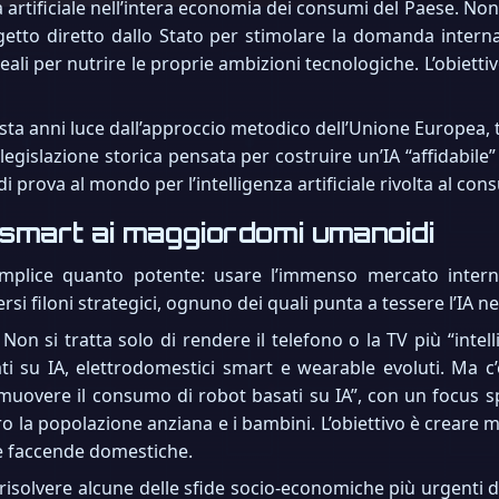
nza artificiale nell’intera economia dei consumi del Paese. No
etto diretto dallo Stato per stimolare la domanda interna,
ali per nutrire le proprie ambizioni tecnologiche. L’obiettivo
sta anni luce dall’approccio metodico dell’Unione Europea, tu
egislazione storica pensata per costruire un’IA “affidabile”
i prova al mondo per l’intelligenza artificiale rivolta al co
 smart ai maggiordomi umanoidi
emplice quanto potente: usare l’immenso mercato inter
versi filoni strategici, ognuno dei quali punta a tessere l’IA n
. Non si tratta solo di rendere il telefono o la TV più “intel
 su IA, elettrodomestici smart e wearable evoluti. Ma c’è
omuovere il consumo di robot basati su IA”, con un focus s
ro la popolazione anziana e i bambini. L’obiettivo è creare 
le faccende domestiche.
a risolvere alcune delle sfide socio-economiche più urgenti de