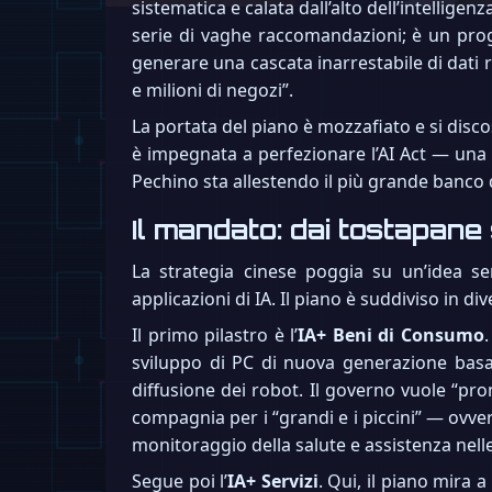
sistematica e calata dall’alto dell’intellige
serie di vaghe raccomandazioni; è un prog
generare una cascata inarrestabile di dati re
e milioni di negozi”.
La portata del piano è mozzafiato e si disco
è impegnata a perfezionare l’AI Act — una l
Pechino sta allestendo il più grande banco d
Il mandato: dai tostapane
La strategia cinese poggia su un’idea s
applicazioni di IA. Il piano è suddiviso in di
Il primo pilastro è l’
IA+ Beni di Consumo
sviluppo di PC di nuova generazione basati
diffusione dei robot. Il governo vuole “pr
compagnia per i “grandi e i piccini” — ovve
monitoraggio della salute e assistenza nel
Segue poi l’
IA+ Servizi
. Qui, il piano mira 