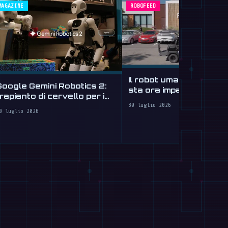
MAGAZINE
ROBOFEED
Il robot umanoide di Fi
Google Gemini Robotics 2:
sta ora imparando a
rapianto di cervello per i
guidare
robot
30 luglio 2026
0 luglio 2026