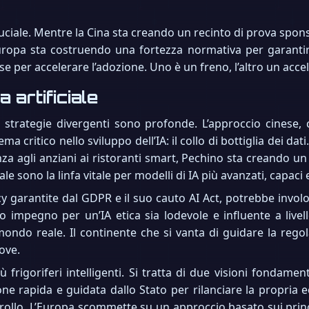
ruciale. Mentre la Cina sta creando un recinto di prova spon
uropa sta costruendo una fortezza normativa per garantire
e per accelerare l’adozione. Uno è un freno, l’altro un acce
a artificiale
strategie divergenti sono profonde. L’approccio cinese, ca
 critico nello sviluppo dell’IA: il collo di bottiglia dei dati
nza agli anziani ai ristoranti smart, Pechino sta creando un 
 sono la linfa vitale per modelli di IA più avanzati, capaci e 
vacy garantite dal GDPR e il suo cauto AI Act, potrebbe in
o impegno per un’IA etica sia lodevole e influente a livel
al mondo reale. Il continente che si vanta di guidare la r
ove.
ù frigoriferi intelligenti. Si tratta di due visioni fondam
one rapida e guidata dallo Stato per rilanciare la propria 
llo. L’Europa scommette su un approccio basato sui princip