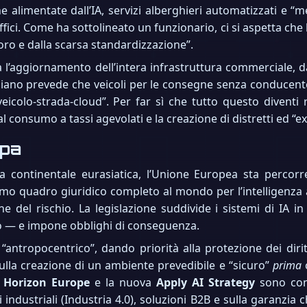
che alimentate dall’IA, servizi alberghieri automatizzati e “
ffici. Come ha sottolineato un funzionario, ci si aspetta che l’I
lavoro e dalla scarsa standardizzazione”.
l’aggiornamento dell’intera infrastruttura commerciale, dal
 Il piano prevede che veicoli per le consegne senza conducen
 veicolo-strada-cloud”. Per far sì che tutto questo diventi
 al consumo a tassi agevolati e la creazione di distretti ed “
opa
sa continentale eurasiatica, l’Unione Europea sta percor
rimo quadro giuridico completo al mondo per l’intelligenza ar
del rischio. La legislazione suddivide i sistemi di IA in li
mo — e impone obblighi di conseguenza.
tropocentrico”, dando priorità alla protezione dei diritti 
sulla creazione di un ambiente prevedibile e “sicuro”
prima
c
e
Horizon Europe
e la nuova
Apply AI Strategy
sono cons
ni industriali (Industria 4.0), soluzioni B2B e sulla garanzia