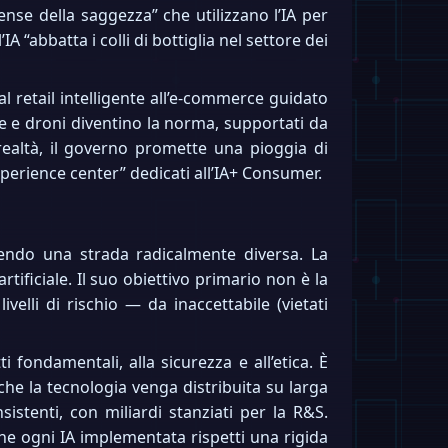
mense della saggezza” che utilizzano l’IA per
A “abbatta i colli di bottiglia nel settore dei
 retail intelligente all’e-commerce guidato
te e droni diventino la norma, supportati da
 realtà, il governo promette una pioggia di
experience center” dedicati all’IA+ Consumer.
rendo una strada radicalmente diversa. La
tificiale. Il suo obiettivo primario non è la
velli di rischio — da inaccettabile (vietati
fondamentali, alla sicurezza e all’etica. È
he la tecnologia venga distribuita su larga
istenti, con miliardi stanziati per la R&S.
 che ogni IA implementata rispetti una rigida