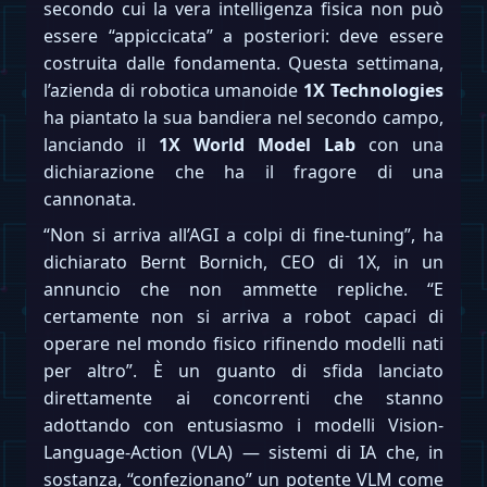
secondo cui la vera intelligenza fisica non può
essere “appiccicata” a posteriori: deve essere
costruita dalle fondamenta. Questa settimana,
l’azienda di robotica umanoide
1X Technologies
ha piantato la sua bandiera nel secondo campo,
lanciando il
1X World Model Lab
con una
dichiarazione che ha il fragore di una
cannonata.
“Non si arriva all’AGI a colpi di fine-tuning”, ha
dichiarato Bernt Bornich, CEO di 1X, in un
annuncio che non ammette repliche. “E
certamente non si arriva a robot capaci di
operare nel mondo fisico rifinendo modelli nati
per altro”. È un guanto di sfida lanciato
direttamente ai concorrenti che stanno
adottando con entusiasmo i modelli Vision-
Language-Action (VLA) — sistemi di IA che, in
sostanza, “confezionano” un potente VLM come