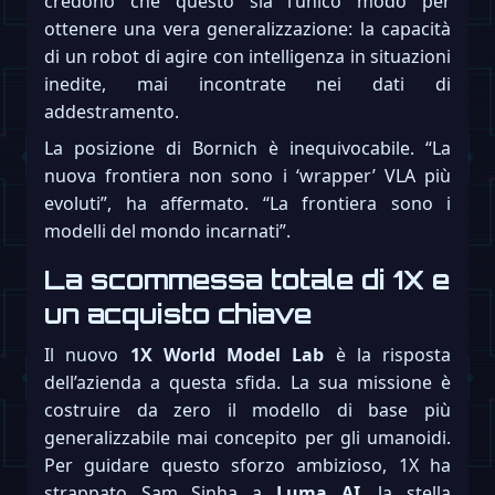
credono che questo sia l’unico modo per
ottenere una vera generalizzazione: la capacità
di un robot di agire con intelligenza in situazioni
inedite, mai incontrate nei dati di
addestramento.
La posizione di Bornich è inequivocabile. “La
nuova frontiera non sono i ‘wrapper’ VLA più
evoluti”, ha affermato. “La frontiera sono i
modelli del mondo incarnati”.
La scommessa totale di 1X e
un acquisto chiave
Il nuovo
1X World Model Lab
è la risposta
dell’azienda a questa sfida. La sua missione è
costruire da zero il modello di base più
generalizzabile mai concepito per gli umanoidi.
Per guidare questo sforzo ambizioso, 1X ha
strappato Sam Sinha a
Luma AI
, la stella