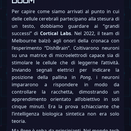
DOOM
Per capire come siamo arrivati al punto in cui
delle cellule cerebrali partecipano alla stesura di
un testo, dobbiamo guardare ai “grandi
successi” di
Cortical Labs
. Nel 2022, il team di
Melbourne balzò agli onori della cronaca con
l’esperimento “DishBrain”. Coltivarono neuroni
su una matrice di microelettrodi capace sia di
stimolare le cellule che di leggerne l’attività.
Inviando segnali elettrici per indicare la
posizione della pallina in
Pong
, i neuroni
impararono a rispondere in modo da
controllare la racchetta, dimostrando un
apprendimento orientato all’obiettivo in soli
cinque minuti. Era la prova schiacciante che
l’intelligenza biologica sintetica non era solo
teoria.
Ma
Pong
è roba da principianti. Nel mondo tech