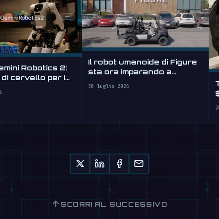
Il robot umanoide di Figure
mini Robotics 2:
sta ora imparando a
di cervello per i
guidare
30 luglio 2026
6
2
↑
SCORRI AL SUCCESSIVO