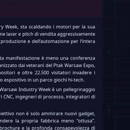
try Week, sta scaldando i motori per la sua
ine laser e pitch di vendita aggressivamente
produzione e dell’automazione per l’intera
uesta manifestazione è meno una conferenza
anizzato dai veterani del Ptak Warsaw Expo,
sitori e oltre 22.500 visitatori invadere i
o espositivo in un parco giochi hi-tech.
La Warsaw Industry Week è un pellegrinaggio
ri CNC, ingegneri di processo, integratori di
biettivo non è solo ammirare nuovi gadget,
endere la propria fabbrica meno “ottusa”.
i brochure e la profonda consapevolezza di