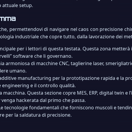
 attuale setup.
ramma
iche, permettendovi di navigare nel caos con precisione ch
logia industriale che copre tutto, dalla lavorazione dei meta
principale per i lettori di questa testata. Questa zona metterà
rvelli” software che li governano.
ia armoniosa di macchine CNC, taglierine laser, smerigliatri
olere umano.
i additive manufacturing per la prototipazione rapida e la pr
 engineering e il controllo qualità.
la macchina. Questa sezione copre MES, ERP, digital twin e l
ry venga hackerata dal primo che passa.
 Le tecnologie fondamentali che forniscono muscoli e tendini 
re per la saldatura di precisione.