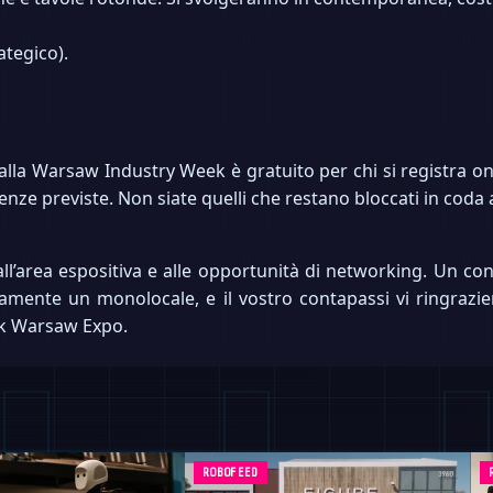
ategico).
 alla Warsaw Industry Week è gratuito per chi si registra on
erenze previste. Non siate quelli che restano bloccati in coda 
 all’area espositiva e alle opportunità di networking. Un co
ente un monolocale, e il vostro contapassi vi ringrazier
tak Warsaw Expo.
ROBOFEED