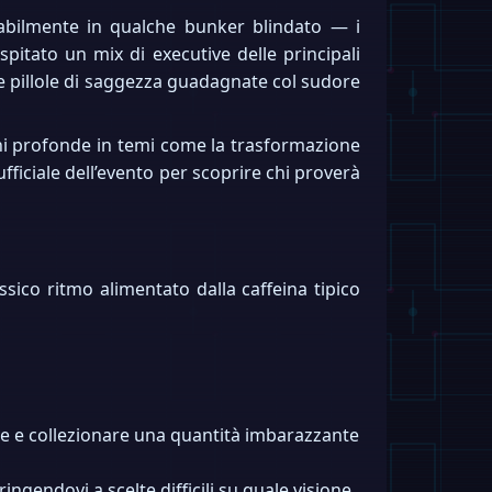
babilmente in qualche bunker blindato — i
pitato un mix di executive delle principali
re pillole di saggezza guadagnate col sudore
ioni profonde in temi come la trasformazione
ufficiale dell’evento per scoprire chi proverà
sico ritmo alimentato dalla caffeina tipico
ive e collezionare una quantità imbarazzante
ngendovi a scelte difficili su quale visione