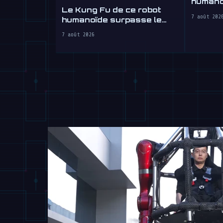
humanoï
Le Kung Fu de ce robot
vend le
7 août 202
humanoïde surpasse le
vôtre
7 août 2026