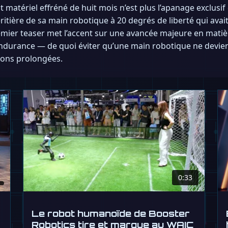
atériel effréné de huit mois n’est plus l’apanage exclusif 
ritière de sa main robotique à 20 degrés de liberté qui avai
remier teaser met l’accent sur une avancée majeure en mati
endurance — de quoi éviter qu’une main robotique ne devie
ions prolongées.
0:33
Le robot humanoïde de Booster
Robotics tire et marque au WAIC