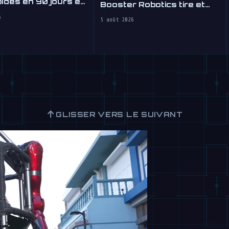
des en 90 jours et
Booster Robotics tire et
 travail à lheure
marque au WAIC 2026
6
5 août 2026
↑
GLISSER VERS LE SUIVANT