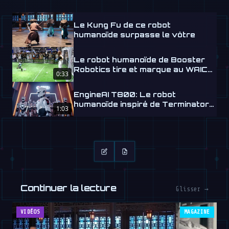
Le Kung Fu de ce robot
humanoïde surpasse le vôtre
Le robot humanoïde de Booster
Robotics tire et marque au WAIC
0:33
2026
EngineAI T800: Le robot
humanoïde inspiré de Terminator
1:03
arrive
Continuer la lecture
Glisser →
VIDÉOS
MAGAZINE