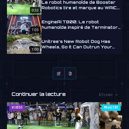
Le robot humanoïde de Booster
Robotics tire et marque au WAIC
0:33
2026
EngineAI T800: Le robot
humanoïde inspiré de Terminator
1:03
arrive
Unitree's New Robot Dog Has
Wheels, So It Can Outrun Your
1:00
Nightmares
Continuer la lecture
Glisser →
VIDÉOS
MAGAZINE