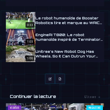
Le robot humanoïde de Booster
Robotics tire et marque au WAIC
0:33
2026
EngineAI T800: Le robot
humanoïde inspiré de Terminator
1:03
arrive
Unitree's New Robot Dog Has
Wheels, So It Can Outrun Your
1:00
Nightmares
Continuer la lecture
Glisser →
VIDÉOS
MAGAZINE