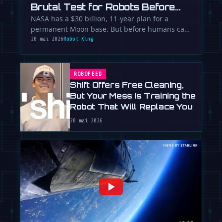
Brutal Test for Robots Before
Mars
NASA has a $30 billion, 11-year plan for a
permanent Moon base. But before humans can
stay, robots must conquer the …
28 mai 2026
Robot King
ROBOFEED
Shift Offers Free Cleaning,
But Your Mess Is Training the
Robot That Will Replace You
28 mai 2026