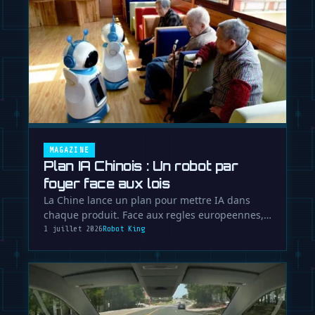
MAGAZINE
Plan IA Chinois : Un robot par
foyer face aux lois
La Chine lance un plan pour mettre IA dans
chaque produit. Face aux regles europeennes,
Pekin cree un ecosysteme pour …
1 juillet 2026
Robot King