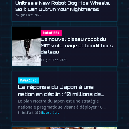
Unitree's New Robot Dog Has Wheels,
So It Can Outrun Your Nightmares
24 juillet 2026
ROBOFEED
Le nouvel oiseau robot du
MIT vole, nage et bondit hors
de leau
11 juillet 2026
MAGAZINE
La réponse du Japon à une
nation en déclin : 10 millions de
robots dici 2040
Le plan Noetra du Japon est une stratégie
nationale pragmatique visant à déployer 10
millions de robots pour contrer une …
8 juillet 2026
Robot King