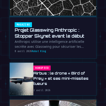
MAGAZINE
Projet Glasswing Anthropic :
Stopper Skynet avant le début
Anthropic utilise une intelligence artificielle
secrète avec Glasswing pour sécuriser les
logiciels. Voici une …
8 avril 2026
Robot King
ROBOFEED
Airbus : le drone « Bird of
Prey » et ses mini-missiles
tueurs
2 avril 2026