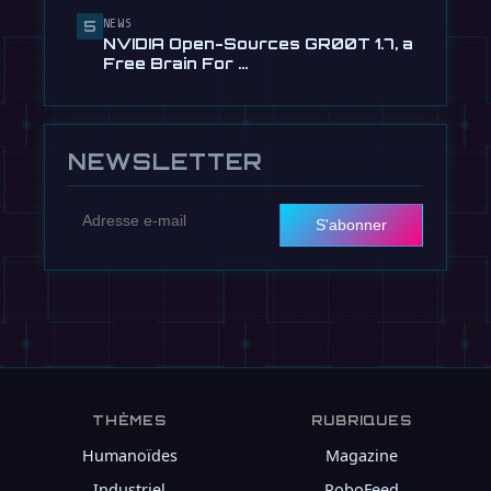
NEWS
5
NVIDIA Open-Sources GR00T 1.7, a
Free Brain For …
NEWSLETTER
S'abonner
THÈMES
RUBRIQUES
Humanoïdes
Magazine
Industriel
RoboFeed