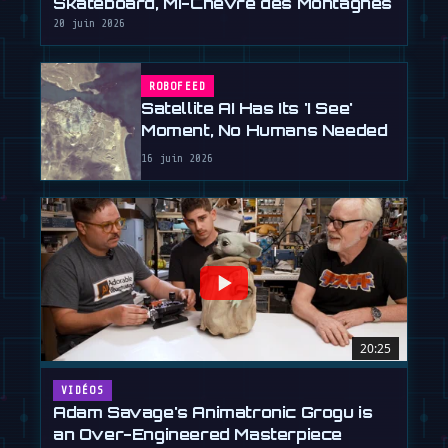
Skateboard, Mi-Chèvre des Montagnes
20 juin 2026
ROBOFEED
Satellite AI Has Its 'I See'
Moment, No Humans Needed
16 juin 2026
20:25
VIDÉOS
Adam Savage's Animatronic Grogu is
an Over-Engineered Masterpiece