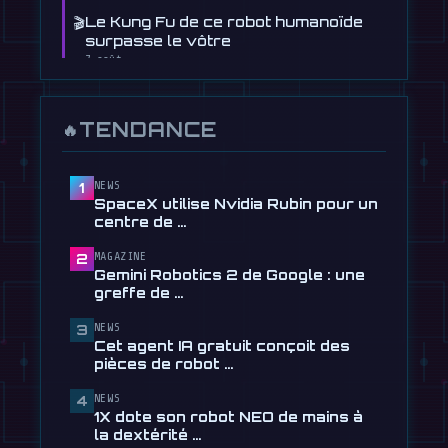
🎬
Le Kung Fu de ce robot humanoïde
surpasse le vôtre
7 août
🎬
Le robot humanoïde de Booster
Robotics tire et marque au …
TENDANCE
🔥
5 août
📰
Le robot humanoïde de Figure
apprend à conduire, en quelque …
NEWS
1
SpaceX utilise Nvidia Rubin pour un
30 juillet
centre de …
📰
Cet agent IA gratuit conçoit des
MAGAZINE
2
pièces de robot par texte
Gemini Robotics 2 de Google : une
28 juillet
greffe de …
📰
Tau Robotics Launches $30/Hour
NEWS
3
Humanoid Cleaning Service in …
Cet agent IA gratuit conçoit des
28 juillet
pièces de robot …
📰
1X dote son robot NEO de mains à la
NEWS
4
dextérité incroyable
1X dote son robot NEO de mains à
24 juillet
la dextérité …