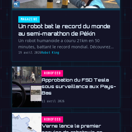
MAGAZINE
Un robot bat le record du monde
au semi-marathon de Pékin
Un robot humanoïde a couru 21km en 50
minutes, battant le record mondial. Découvrez
comment la technologie a atteint …
19 avril 2026
Robot King
ROBOFEED
Approbation du FSD Tesla
sous surveillance aux Pays-
Bas
11 avril 2026
ROBOFEED
Verne lance le premier