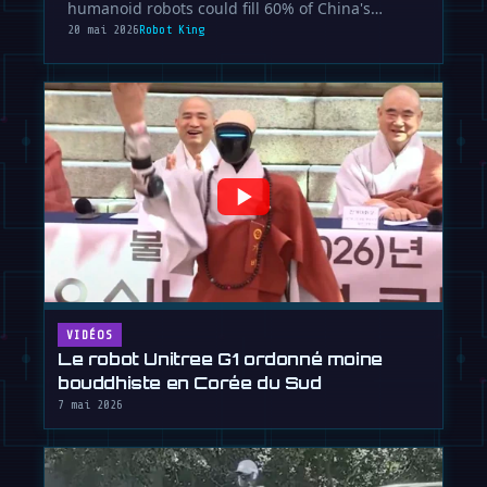
humanoid robots could fill 60% of China's
looming labor gap by 2035, reshaping …
20 mai 2026
Robot King
VIDÉOS
Le robot Unitree G1 ordonné moine
bouddhiste en Corée du Sud
7 mai 2026