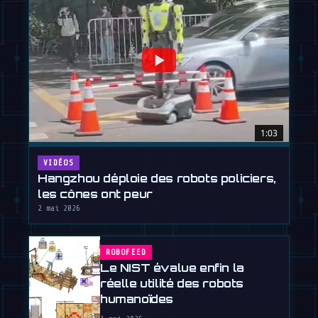
1:03
VIDÉOS
Hangzhou déploie des robots policiers,
les cônes ont peur
2 mai 2026
ROBOFEED
Le NIST évalue enfin la
réelle utilité des robots
humanoïdes