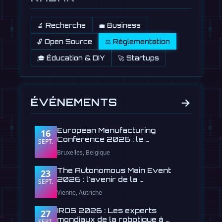
🔬 Recherche
💼 Business
🔓 Open Source
⚖️ Réglementation
🎓 Éducation & DIY
🚀 Startups
→
ÉVÉNEMENTS
European Manufacturing
16
Conference 2026 : le …
SEPT.
Bruxelles, Belgique
The Autonomous Main Event
23
2026 : l'avenir de la …
SEPT.
Vienne, Autriche
IROS 2026 : Les experts
27
mondiaux de la robotique à …
SEPT.