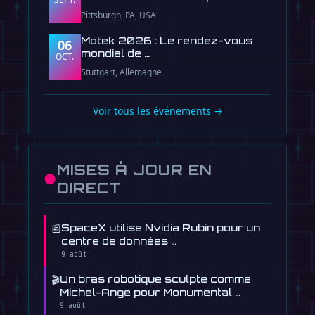
Pittsburgh, PA, USA
Motek 2026 : Le rendez-vous
06
mondial de …
OCT.
Stuttgart, Allemagne
Voir tous les événements →
MISES À JOUR EN
●
DIRECT
📰
SpaceX utilise Nvidia Rubin pour un
centre de données …
9 août
🎬
Un bras robotique sculpte comme
Michel-Ange pour Monumental …
9 août