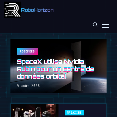
RoboHorizon
ROBOFEED
SpaceX utilise Nvidia
Rubin pour un centre de
données orbital
9 août 2026
MAGAZINE