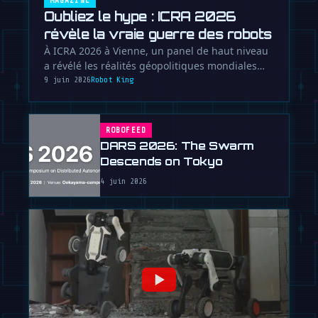
MAGAZINE
Oubliez le hype : ICRA 2026
révèle la vraie guerre des robots
À ICRA 2026 à Vienne, un panel de haut niveau
a révélé les réalités géopolitiques mondiales
qui façonnent le futur de la …
9 juin 2026
Robot King
ROBOFEED
DARS 2026: The Swarm
Descends on Tokyo
4 juin 2026