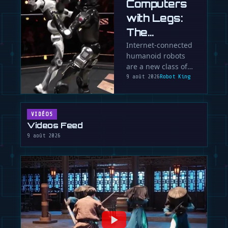
Computers
with Legs:
The
Inevitable
Internet-connected
humanoid robots
Hacking of
are a new class of
Humanoid
cyber-physical
9 août 2026
Robot King
Robots
threats. We dive
into the security
risks, …
VIDÉOS
Videos Feed
9 août 2026