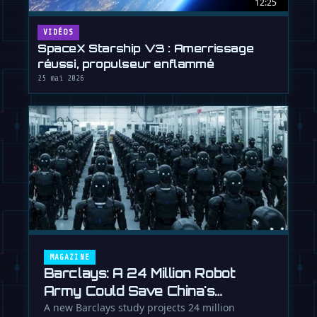
12:25
VIDÉOS
SpaceX Starship V3 : Amerrissage
réussi, propulseur enflammé
25 mai 2026
MAGAZINE
Barclays: A 24 Million Robot
Army Could Save China's
Economy
A new Barclays study projects 24 million