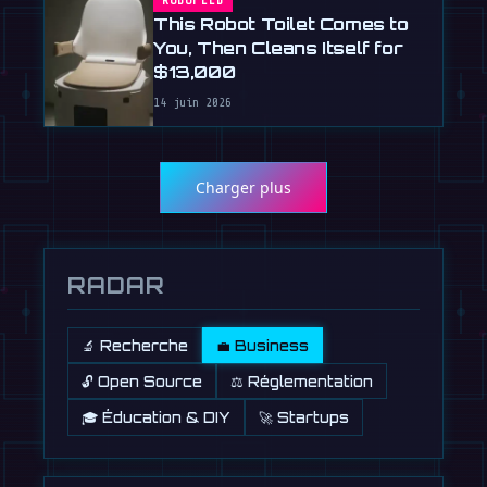
ROBOFEED
This Robot Toilet Comes to
You, Then Cleans Itself for
$13,000
14 juin 2026
Charger plus
RADAR
🔬 Recherche
💼 Business
🔓 Open Source
⚖️ Réglementation
🎓 Éducation & DIY
🚀 Startups