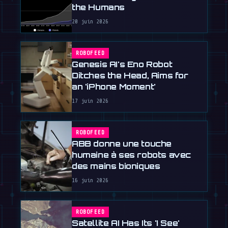
the Humans
20 juin 2026
ROBOFEED
Genesis AI's Eno Robot
Ditches the Head, Aims for
an 'iPhone Moment'
17 juin 2026
ROBOFEED
ABB donne une touche
humaine à ses robots avec
des mains bioniques
16 juin 2026
ROBOFEED
Satellite AI Has Its 'I See'