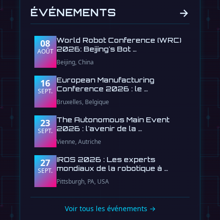
→
ÉVÉNEMENTS
World Robot Conference (WRC)
08
2026: Beijing's Bot …
AOÛT
Beijing, China
European Manufacturing
16
Conference 2026 : le …
SEPT.
Bruxelles, Belgique
The Autonomous Main Event
23
2026 : l'avenir de la …
SEPT.
Vienne, Autriche
IROS 2026 : Les experts
27
mondiaux de la robotique à …
SEPT.
Pittsburgh, PA, USA
Voir tous les événements →