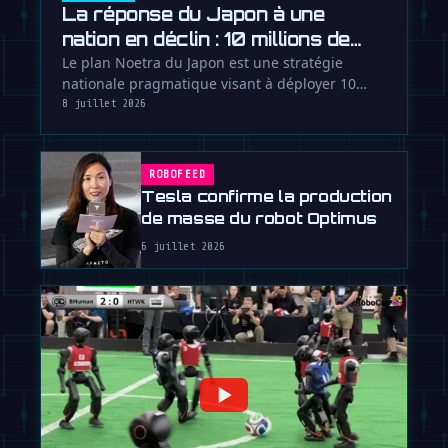
La réponse du Japon à une
nation en déclin : 10 millions de
robots dici 2040
Le plan Noetra du Japon est une stratégie
nationale pragmatique visant à déployer 10
millions de robots pour contrer une …
8 juillet 2026
ROBOFEED
Tesla confirme la production
de masse du robot Optimus
6 juillet 2026