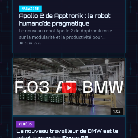
MAGAZINE
Apollo 2 de Apptronik : le robot
humanoïde pragmatique
Le nouveau robot Apollo 2 de Apptronik mise
sur la modularité et la productivité pour
devenir un candidat sérieux au …
30 juin 2026
1:02
VIDÉOS
Le nouveau travailleur de BMW est le
robot humanoïde Figure 03