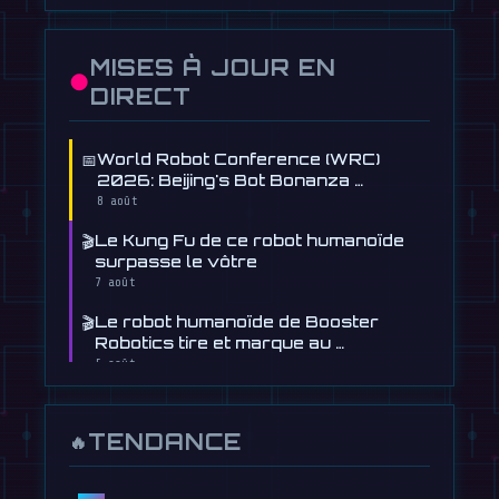
MISES À JOUR EN
●
DIRECT
📅
World Robot Conference (WRC)
2026: Beijing's Bot Bonanza …
8 août
🎬
Le Kung Fu de ce robot humanoïde
surpasse le vôtre
7 août
🎬
Le robot humanoïde de Booster
Robotics tire et marque au …
5 août
📰
Le robot humanoïde de Figure
apprend à conduire, en quelque …
TENDANCE
🔥
30 juillet
📰
Cet agent IA gratuit conçoit des