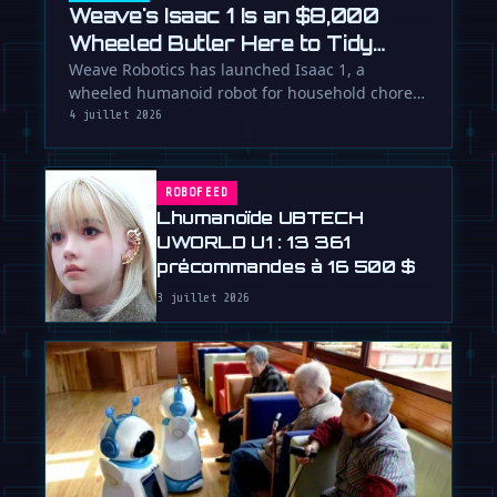
Weave's Isaac 1 Is an $8,000
Wheeled Butler Here to Tidy
Your Life
Weave Robotics has launched Isaac 1, a
wheeled humanoid robot for household chores
like laundry and tidying, directly …
4 juillet 2026
ROBOFEED
Lhumanoïde UBTECH
UWORLD U1 : 13 361
précommandes à 16 500 $
3 juillet 2026