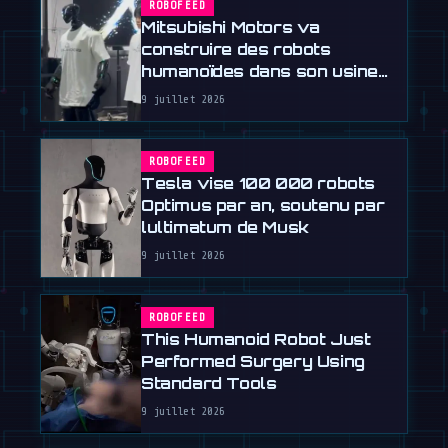
ROBOFEED
Mitsubishi Motors va
construire des robots
humanoïdes dans son usine
de Kyoto
9 juillet 2026
ROBOFEED
Tesla vise 100 000 robots
Optimus par an, soutenu par
lultimatum de Musk
9 juillet 2026
ROBOFEED
This Humanoid Robot Just
Performed Surgery Using
Standard Tools
9 juillet 2026