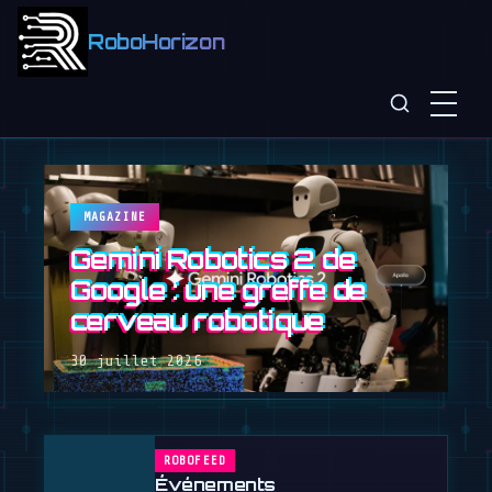
RoboHorizon
MAGAZINE
Gemini Robotics 2 de
Google : une greffe de
cerveau robotique
30 juillet 2026
ROBOFEED
Événements