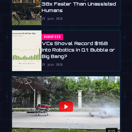
38x Faster Than Unassisted
Humans
29 juin 2026
ROBOFEED
VCs Shovel Record $16B
Into Robotics in Q1: Bubble or
Big Bang?
29 juin 2026
0:15