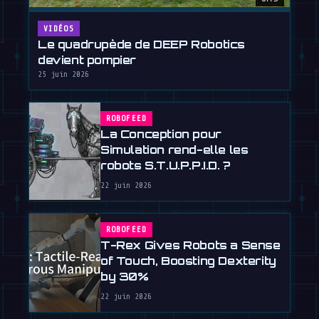
VIDÉOS
Le quadrupède de DEEP Robotics
devient pompier
25 juin 2026
ROBOFEED
La Conception pour
Simulation rend-elle les
robots S.T.U.P.P.I.D. ?
22 juin 2026
ROBOFEED
T-Rex Gives Robots a Sense
of Touch, Boosting Dexterity
by 30%
22 juin 2026