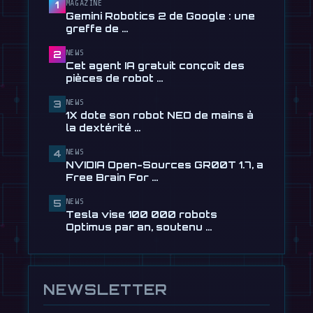
pièces de robot par texte
MAGAZINE
1
Gemini Robotics 2 de Google : une
28 juillet
greffe de …
📰
Tau Robotics Launches $30/Hour
NEWS
2
Humanoid Cleaning Service in …
Cet agent IA gratuit conçoit des
28 juillet
pièces de robot …
📰
1X dote son robot NEO de mains à la
NEWS
3
dextérité incroyable
1X dote son robot NEO de mains à
24 juillet
la dextérité …
🎬
EngineAI T800: Le robot humanoïde
NEWS
4
inspiré de Terminator …
NVIDIA Open-Sources GR00T 1.7, a
24 juillet
Free Brain For …
📰
NVIDIA Open-Sources GR00T 1.7, a
NEWS
5
Free Brain For Any Humanoid
Tesla vise 100 000 robots
13 juillet
Optimus par an, soutenu …
NEWSLETTER