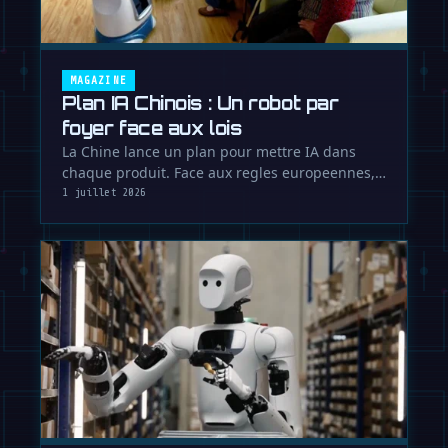
MAGAZINE
Plan IA Chinois : Un robot par
foyer face aux lois
La Chine lance un plan pour mettre IA dans
chaque produit. Face aux regles europeennes,
Pekin cree un ecosysteme pour …
1 juillet 2026