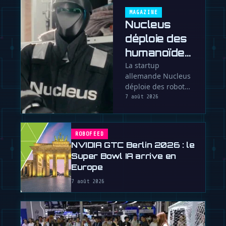
MAGAZINE
Nucleus
déploie des
humanoïdes
en 90 jours
La startup
allemande Nucleus
et vend le
déploie des robots
travail à
humanoïdes en
7 août 2026
lheure
usine avant leur
pleine autonomie,
vendant le travail …
ROBOFEED
NVIDIA GTC Berlin 2026 : le
Super Bowl IA arrive en
Europe
7 août 2026