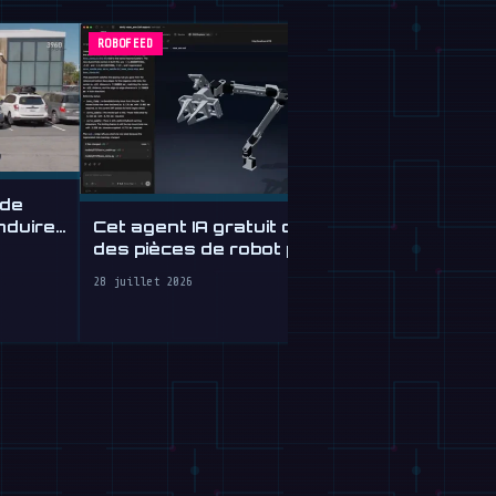
ROBOFEED
ROBOFEED
 de
Cet agent IA gratuit conçoit
nduire,
des pièces de robot par
Tau Roboti
texte
$30/Hour 
28 juillet 2026
Cleaning Ser
28 juillet 2026