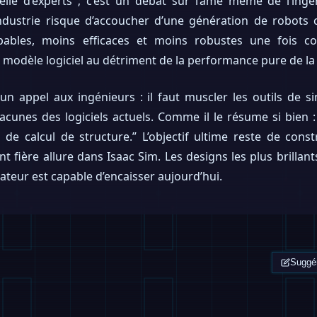
lle d’experts ; c’est un débat sur l’âme même de l’ingén
l’industrie risque d’accoucher d’une génération de robots c
ables, moins efficaces et moins robustes une fois c
 du modèle logiciel au détriment de la performance pure de l
n appel aux ingénieurs : il faut muscler les outils de si
acunes des logiciels actuels. Comme il le résume si bien 
ls de calcul de structure.” L’objectif ultime reste de cons
 fière allure dans Isaac Sim. Les designs les plus brillant
ateur est capable d’encaisser aujourd’hui.
Suggér