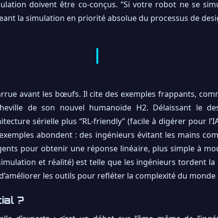
imulation doivent être co-conçus. “Si votre robot ne se si
igeant la simulation en priorité absolue du processus de desi
harrue avant les bœufs. Il cite des exemples frappants, co
la cheville de son nouvel humanoïde H2. Délaissant le d
cture sérielle plus “RL-friendly” (facile à digérer pour l’I
s exemples abondent : des ingénieurs évitant les mains co
gents pour obtenir une réponse linéaire, plus simple à modé
imulation et réalité) est telle que les ingénieurs tordent la
 d’améliorer les outils pour refléter la complexité du monde
ial ?