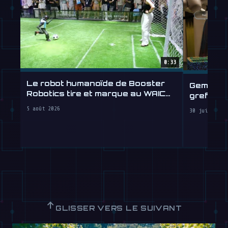
0:33
Le robot humanoïde de Booster
Gemini R
Robotics tire et marque au WAIC
greffe d
2026
5 août 2026
30 juillet 2
↑
GLISSER VERS LE SUIVANT