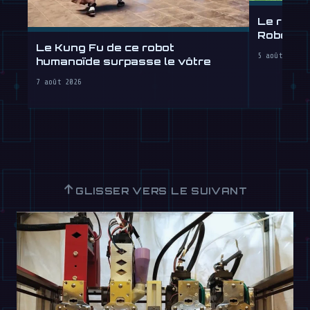
Le robot
Robotics
Le Kung Fu de ce robot
2026
5 août 2026
humanoïde surpasse le vôtre
7 août 2026
↑
GLISSER VERS LE SUIVANT