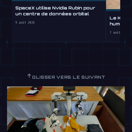
SpaceX utilise Nvidia Rubin pour
un centre de données orbital
Le Kung 
9 août 2026
humanoïd
7 août 2026
↑
GLISSER VERS LE SUIVANT