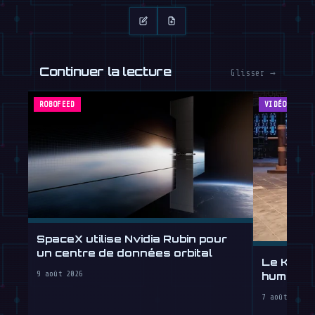
Continuer la lecture
Glisser →
ROBOFEED
VIDÉOS
SpaceX utilise Nvidia Rubin pour
un centre de données orbital
Le Kung 
9 août 2026
humanoïd
7 août 2026