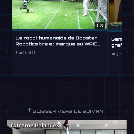
0:33
Le robot humanoïde de Booster
Gemini R
Robotics tire et marque au WAIC
greffe d
2026
5 août 2026
30 juillet 2
↑
GLISSER VERS LE SUIVANT