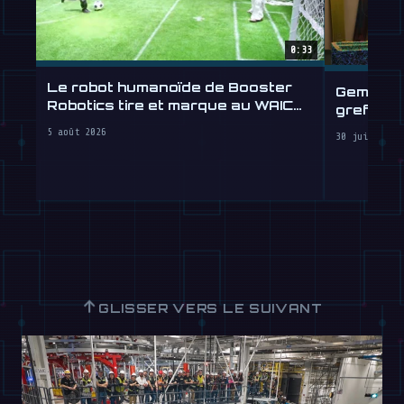
0:33
Le robot humanoïde de Booster
Gemini R
Robotics tire et marque au WAIC
greffe d
2026
5 août 2026
30 juillet 2
↑
GLISSER VERS LE SUIVANT