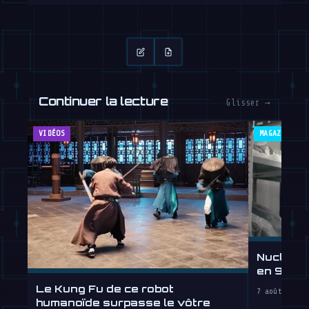
Continuer la lecture
Glisser →
VIDÉOS
MAGAZINE
Nucleus 
en 90 jou
lheure
Le Kung Fu de ce robot
7 août 2026
humanoïde surpasse le vôtre