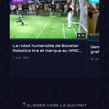
VIDÉOS
MAGAZINE
0:33
Le robot humanoïde de Booster
Gemini R
Robotics tire et marque au WAIC
greffe d
2026
5 août 2026
30 juillet 2
↑
GLISSER VERS LE SUIVANT