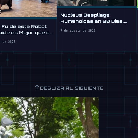
Nucleus Despliega
Humanoides en 90 Días,
 Fu de este Robot
Vende Mano de Obra por
7 de agosto de 2026
ide es Mejor que el
Hora
o de 2026
↑
DESLIZA AL SIGUIENTE