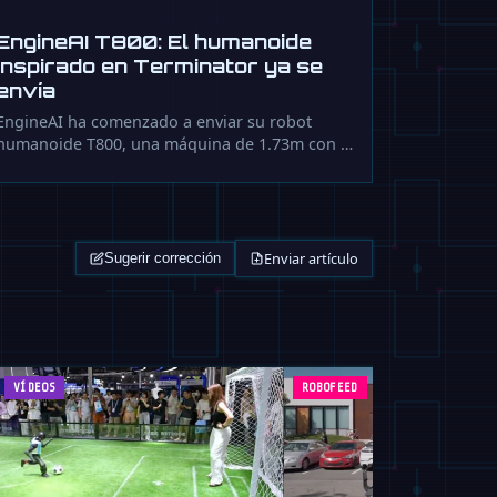
EngineAI T800: El humanoide
inspirado en Terminator ya se
envía
EngineAI ha comenzado a enviar su robot
humanoide T800, una máquina de 1.73m con …
Enviar artículo
Sugerir corrección
VÍDEOS
ROBOFEED