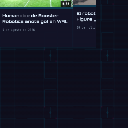
0:33
El robot humanoide 
Humanoide de Booster
Figure ya aprende a
Robotics anota gol en WAIC
conducir, algo así
2026
30 de julio de 2026
5 de agosto de 2026