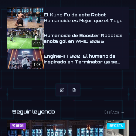
El Kung Fu de este Robot
Humanoide es Mejor que el Tuyo
Humanoide de Booster Robotics
anota gol en WAIC 2026
0:33
EngineAI T800: El humanoide
inspirado en Terminator ya se
1:03
envía
Seguir leyendo
Desliza →
VÍDEOS
REVISTA