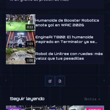
Humanoide de Booster Robotics
anota gol en WAIC 2026
0:33
EngineAI T800: El humanoide
inspirado en Terminator ya se
1:03
envía
Robot de Unitree con ruedas: más
veloz que tus pesadillas
1:00
Seguir leyendo
Desliza →