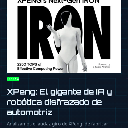
RESEÑA
XPeng: El gigante de IA y
robótica disfrazado de
automotriz
Analizamos el audaz giro de XPeng: de fabricar