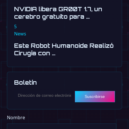
NVIDIA libera GR00T 1.7, un
cerebro gratuito para …
5
News
Este Robot Humanoide Realizó
Cirugía con …
Boletín
Suscribirse
Nombre