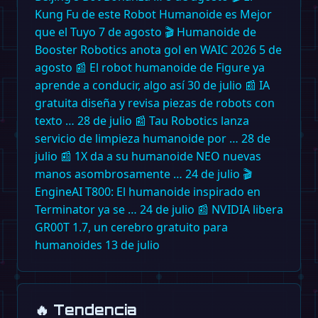
Kung Fu de este Robot Humanoide es Mejor
que el Tuyo
7 de agosto
🎬
Humanoide de
Booster Robotics anota gol en WAIC 2026
5 de
agosto
📰
El robot humanoide de Figure ya
aprende a conducir, algo así
30 de julio
📰
IA
gratuita diseña y revisa piezas de robots con
texto …
28 de julio
📰
Tau Robotics lanza
servicio de limpieza humanoide por …
28 de
julio
📰
1X da a su humanoide NEO nuevas
manos asombrosamente …
24 de julio
🎬
EngineAI T800: El humanoide inspirado en
Terminator ya se …
24 de julio
📰
NVIDIA libera
GR00T 1.7, un cerebro gratuito para
humanoides
13 de julio
🔥
Tendencia