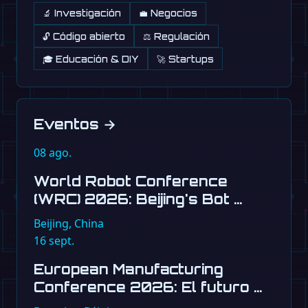
🔬 Investigación
💼 Negocios
🔓 Código abierto
⚖️ Regulación
🎓 Educación & DIY
🚀 Startups
Eventos
→
08
ago.
World Robot Conference
(WRC) 2026: Beijing's Bot …
Beijing, China
16
sept.
European Manufacturing
Conference 2026: El futuro …