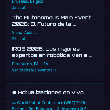
Bruselas, Bélgica
23
sept.
The Autonomous Main Event
2026: El Futuro de la …
Viena, Austria
27
sept.
IROS 2026: Los mejores
expertos en robótica van a …
Pittsburgh, PA, USA
Ver todos los eventos →
●
Actualizaciones en vivo
📅
World Robot Conference (WRC) 2026:
Beijing's Bot Bonanza …
8 de agosto
🎬
El