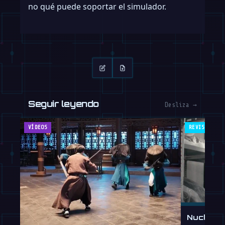
no qué puede soportar el simulador.
Seguir leyendo
Desliza →
VÍDEOS
REVISTA
Nucleus