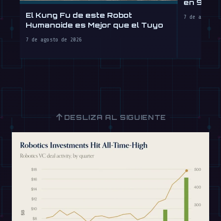
en 90 Dí
por Hora
El Kung Fu de este Robot
7 de agosto 
Humanoide es Mejor que el Tuyo
7 de agosto de 2026
↑
DESLIZA AL SIGUIENTE