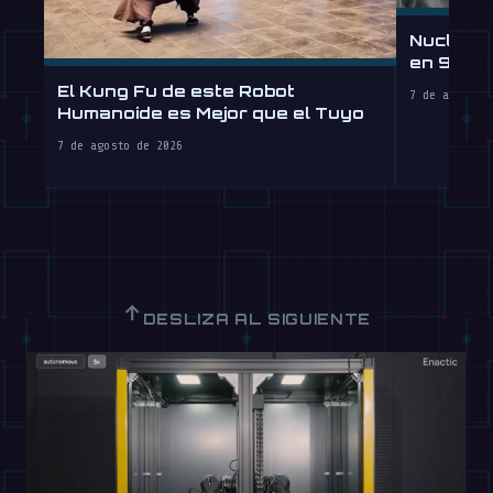
Nucleus
en 90 Dí
por Hora
El Kung Fu de este Robot
7 de agosto 
Humanoide es Mejor que el Tuyo
7 de agosto de 2026
↑
DESLIZA AL SIGUIENTE