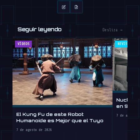
Seguir leyendo
Desliza →
VÍDEOS
REVISTA
Nucleus
en 90 Dí
por Hora
El Kung Fu de este Robot
7 de agosto 
Humanoide es Mejor que el Tuyo
7 de agosto de 2026