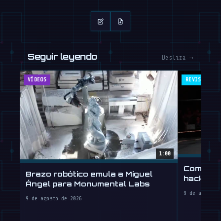
Seguir leyendo
Desliza →
VÍDEOS
REVISTA
1:00
Computad
Brazo robótico emula a Miguel
hackeo 
Ángel para Monumental Labs
9 de agosto 
9 de agosto de 2026