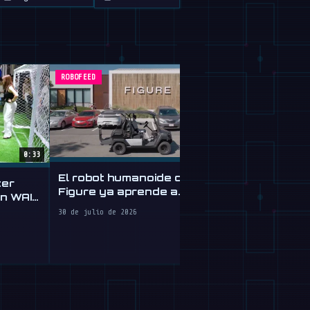
ROBOFEED
REVISTA
0:33
El robot humanoide de
ter
Gemini Robo
Figure ya aprende a
en WAIC
Google: tra
conducir, algo así
cerebral pa
30 de julio de 2026
30 de julio de 20